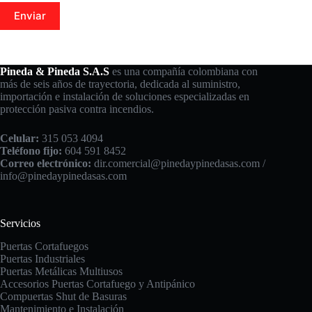
Enviar
Pineda & Pineda S.A.S
es una compañía colombiana con
más de seis años de trayectoria, dedicada al suministro,
importación e instalación de soluciones especializadas en
protección pasiva contra incendios.
Celular:
315 053 4094
Teléfono fijo:
604 591 8452
Correo electrónico:
dir.comercial@pinedaypinedasas.com /
info@pinedaypinedasas.com
Servicios
Puertas Cortafuegos
Puertas Industriales
Puertas Metálicas Multiusos
Accesorios Puertas Cortafuego y Antipánico
Compuertas
Shut de Basuras
Mantenimiento e Instalación