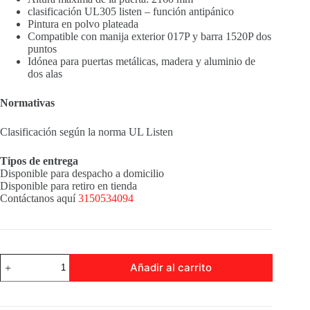
clasificación UL305 listen – función antipánico
Pintura en polvo plateada
Compatible con manija exterior 017P y barra 1520P dos
puntos
Idónea para puertas metálicas, madera y aluminio de
dos alas
Normativas
Clasificación según la norma UL Listen
Tipos de entrega
Disponible para despacho a domicilio
Disponible para retiro en tienda
Contáctanos aquí
3150534094
BARRA
Añadir al carrito
ANTIPANICO
TIPO
PUSH
UL