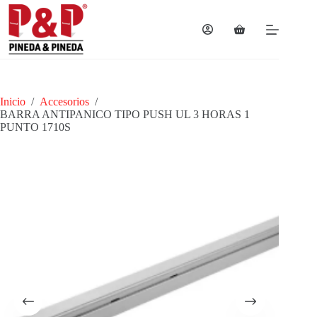
Saltar
al
contenido
Carro
de
compra
Inicio
/
Accesorios
/
BARRA ANTIPANICO TIPO PUSH UL 3 HORAS 1
PUNTO 1710S