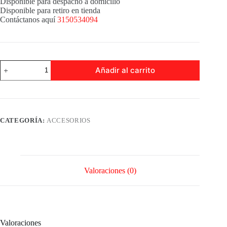
Disponible para despacho a domicilio
Disponible para retiro en tienda
Contáctanos aquí
3150534094
BARRA
Añadir al carrito
ANTIPANICO
TIPO
PUSH
UL
3
HORAS
CATEGORÍA:
ACCESORIOS
1
PUNTO
1710S
cantidad
Valoraciones (0)
Valoraciones