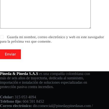
Guarda mi nombre, correo electrónico y web en este navegador
para la próxima vez que comente.
Enviar
Pineda & Pineda S.A.S
es una compañía colombiana con
más de seis años de trayectoria, dedicada al suministro,
importación e instalación de soluciones especializadas en
protección pasiva contra incendios.
Celular:
315 053 4094
Teléfono fijo:
604 591 8452
Correo electrónico:
dir.comercial@pinedaypinedasas.com /