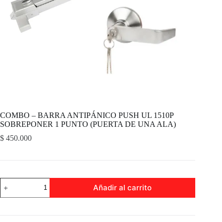
COMBO – BARRA ANTIPÁNICO PUSH UL 1510P
SOBREPONER 1 PUNTO (PUERTA DE UNA ALA)
$
450.000
COMBO
Añadir al carrito
-
BARRA
ANTIPÁNICO
PUSH