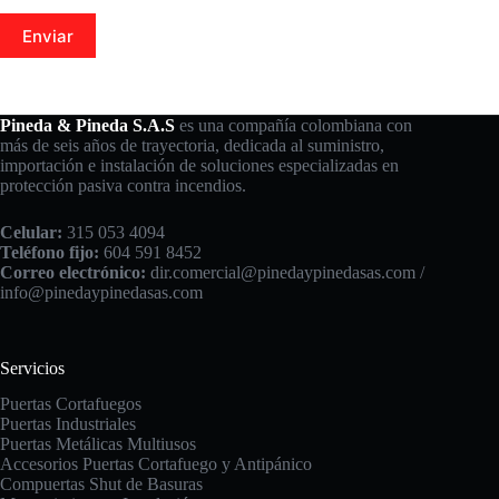
Enviar
Pineda & Pineda S.A.S
es una compañía colombiana con
más de seis años de trayectoria, dedicada al suministro,
importación e instalación de soluciones especializadas en
protección pasiva contra incendios.
Celular:
315 053 4094
Teléfono fijo:
604 591 8452
Correo electrónico:
dir.comercial@pinedaypinedasas.com /
info@pinedaypinedasas.com
Servicios
Puertas Cortafuegos
Puertas Industriales
Puertas Metálicas Multiusos
Accesorios Puertas Cortafuego y Antipánico
Compuertas
Shut de Basuras