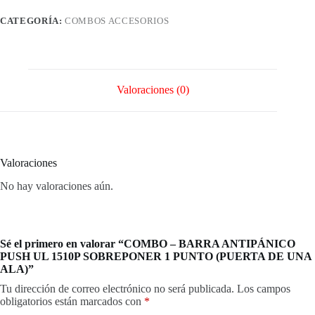
UL
1510P
CATEGORÍA:
COMBOS ACCESORIOS
SOBREPONER
1
PUNTO
(PUERTA
DE
UNA
Valoraciones (0)
ALA)
cantidad
Valoraciones
No hay valoraciones aún.
Sé el primero en valorar “COMBO – BARRA ANTIPÁNICO
PUSH UL 1510P SOBREPONER 1 PUNTO (PUERTA DE UNA
ALA)”
Tu dirección de correo electrónico no será publicada.
Los campos
obligatorios están marcados con
*