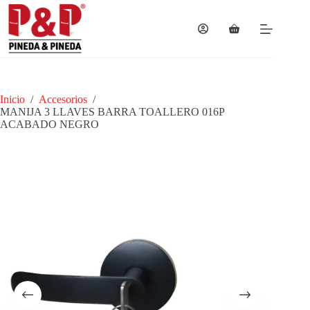
Saltar
al
contenido
Carro
de
compra
Inicio
/
Accesorios
/
MANIJA 3 LLAVES BARRA TOALLERO 016P
ACABADO NEGRO