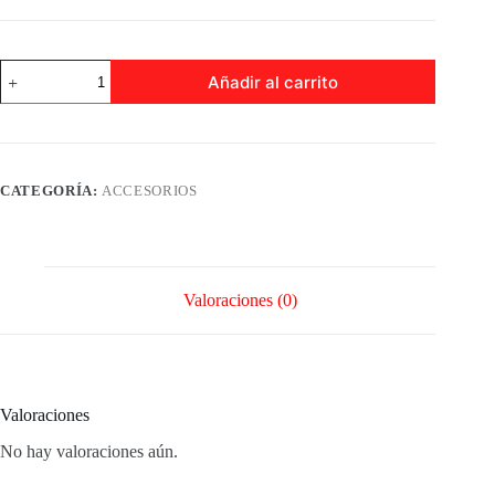
MANIJA
Añadir al carrito
3
LLAVES
BARRA
TOALLERO
016P
ACABADO
CATEGORÍA:
ACCESORIOS
NEGRO
cantidad
Valoraciones (0)
Valoraciones
No hay valoraciones aún.