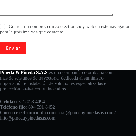
Guarda mi nombre, correo electrónico y web en este navegador
para la próxima vez que comente.
Enviar
Pineda & Pineda S.A.S
es una compañía colombiana con
más de seis años de trayectoria, dedicada al suministro,
importación e instalación de soluciones especializadas en
protección pasiva contra incendios.
Celular:
315 053 4094
Teléfono fijo:
604 591 8452
Correo electrónico:
dir.comercial@pinedaypinedasas.com /
info@pinedaypinedasas.com